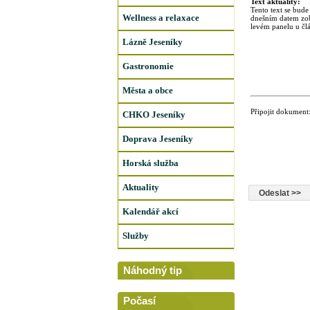
Text aktuality:
Tento text se bude
Wellness a relaxace
dnešním datem zo
levém panelu u čl
Lázně Jeseníky
Gastronomie
Města a obce
Připojit dokument
CHKO Jeseníky
Doprava Jeseníky
Horská služba
Aktuality
Kalendář akcí
Služby
Náhodný tip
Počasí