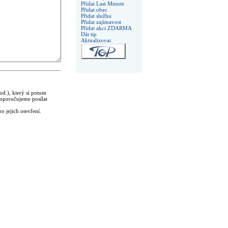
Přidat Last Minute
Přidat obec
Přidat službu
Přidat zajímavost
Přidat akci ZDARMA
Dát tip
Aktualizovat
od.), který si potom
oporučujeme posílat
 jejich otevření.