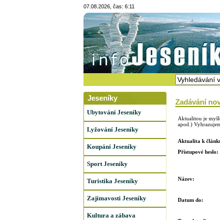
07.08.2026, čas: 6:11
Jeseníky
Zadávání nov
Ubytování Jeseníky
Aktualitou je myš
apod.) Vyhrazujeme
Lyžování Jeseníky
Aktualita k článk
Koupání Jeseníky
Přístupové heslo:
Sport Jeseníky
Název:
Turistika Jeseníky
Zajímavosti Jeseníky
Datum do:
Kultura a zábava