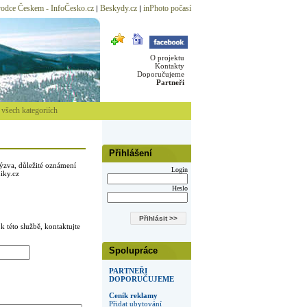
odce Českem - InfoČesko.cz
Beskydy.cz
inPhoto počasí
|
|
O projektu
Kontakty
Doporučujeme
Partneři
všech kategoriích
Přihlášení
ýzva, důležité oznámení
Login
iky.cz
Heslo
k této službě, kontaktujte
Spolupráce
PARTNEŘI
DOPORUČUJEME
Ceník reklamy
Přidat ubytování