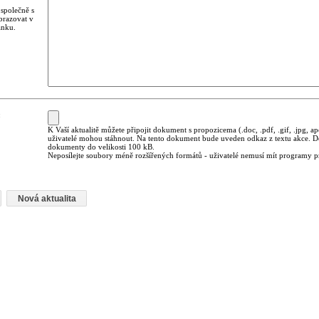
 společně s
brazovat v
ánku.
:
K Vaší aktualitě můžete připojit dokument s propozicema (.doc, .pdf, .gif, .jpg, ap
uživatelé mohou stáhnout. Na tento dokument bude uveden odkaz z textu akce. D
dokumenty do velikosti 100 kB.
Neposílejte soubory méně rozšířených formátů - uživatelé nemusí mít programy pro