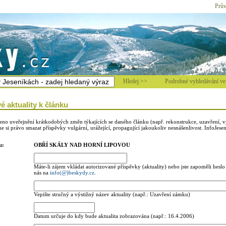
Prův
Hledej >>
Podrobné vyhledávání ve 
é aktuality k článku
leno uveřejnění krátkodobých změn týkajících se daného článku (např. rekonstrukce, uzavření, v
 si právo smazat příspěvky vulgární, urážející, propagující jakoukoliv nesnášenlivost. InfoJesen
u:
OBŘÍ SKÁLY NAD HORNÍ LIPOVOU
Máte-li zájem vkládat autorizované příspěvky (aktuality) nebo jste zapoměli heslo 
nás na
info(@)beskydy.cz
.
Vepište stručný a výstižný název aktuality (např.: Uzavření zámku)
Datum určuje do kdy bude aktualita zobrazována (např.: 16.4.2006)