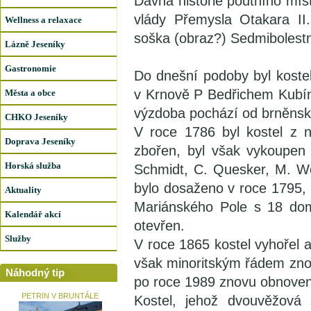
Dávná historie poutního mís
vlády Přemysla Otakara II
Wellness a relaxace
soška (obraz?) Sedmibolest
Lázně Jeseníky
Gastronomie
Do dnešní podoby byl koste
v Krnově P Bedřichem Kubí
Města a obce
výzdoba pochází od brněnské
CHKO Jeseníky
V roce 1786 byl kostel z n
Doprava Jeseníky
zbořen, byl však vykoupen 
Horská služba
Schmidt, C. Quesker, M. We
bylo dosaženo v roce 1795, 
Aktuality
Mariánského Pole s 18 dom
Kalendář akcí
otevřen.
Služby
V roce 1865 kostel vyhořel a
však minoritským řádem znov
Náhodný tip
po roce 1989 znovu obnoven
PETRIN V BRUNTÁLE
Kostel, jehož dvouvěžová 