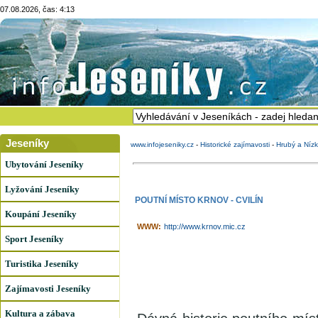
07.08.2026, čas: 4:13
Jeseníky
www.infojeseniky.cz
-
Historické zajímavosti
-
Hrubý a Nízk
Ubytování Jeseníky
Lyžování Jeseníky
POUTNÍ MÍSTO KRNOV - CVILÍN
Koupání Jeseníky
WWW:
http://www.krnov.mic.cz
Sport Jeseníky
Turistika Jeseníky
Zajímavosti Jeseníky
Kultura a zábava