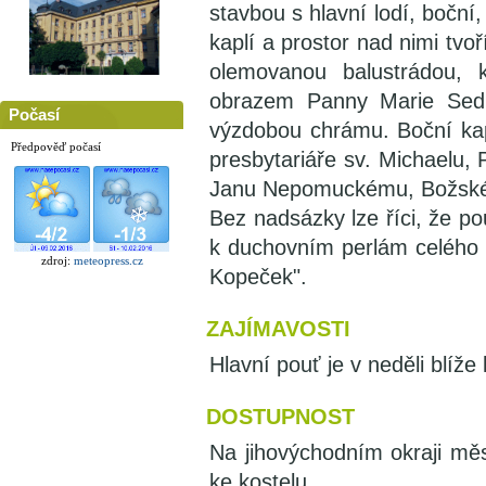
stavbou s hlavní lodí, boční,
kaplí a prostor nad nimi tvo
olemovanou balustrádou, k
obrazem Panny Marie Sedm
Počasí
výzdobou chrámu. Boční kap
Předpověď počasí
presbytariáře sv. Michaelu, 
Janu Nepomuckému, Božskému
Bez nadsázky lze říci, že p
k duchovním perlám celého 
zdroj:
meteopress.cz
Kopeček".
ZAJÍMAVOSTI
Hlavní pouť je v neděli blíže
DOSTUPNOST
Na jihovýchodním okraji mě
ke kostelu.