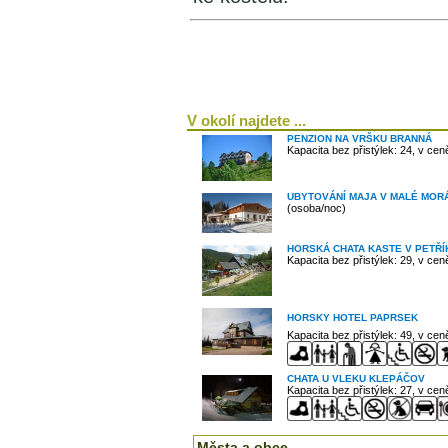
V okolí najdete ...
PENZION NA VRŠKU BRANNÁ
Kapacita bez přistýlek: 24, v ce
UBYTOVÁNÍ MAJA V MALÉ MOR
(osoba/noc)
HORSKÁ CHATA KASTE V PETŘ
Kapacita bez přistýlek: 29, v ce
HORSKY HOTEL PAPRSEK
Kapacita bez přistýlek: 49, v ce
CHATA U VLEKU KLEPÁČOV
Kapacita bez přistýlek: 27, v ce
Města a obce