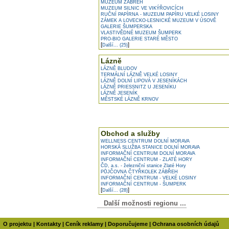
MUZEUM ZÁBŘEH
MUZEUM SILNIC VE VIKÝŘOVICÍCH
RUČNÍ PAPÍRNA - MUZEUM PAPÍRU VELKÉ LOSINY
ZÁMEK A LOVECKO-LESNICKÉ MUZEUM V ÚSOVĚ
GALERIE ŠUMPERSKA
VLASTIVĚDNÉ MUZEUM ŠUMPERK
PRO-BIO GALERIE STARÉ MĚSTO
[
]
Další... (25)
Lázně
LÁZNĚ BLUDOV
TERMÁLNÍ LÁZNĚ VELKÉ LOSINY
LÁZNĚ DOLNÍ LIPOVÁ V JESENÍKÁCH
LÁZNĚ PRIESSNITZ U JESENÍKU
LÁZNĚ JESENÍK
MĚSTSKÉ LÁZNĚ KRNOV
Obchod a služby
WELLNESS CENTRUM DOLNÍ MORAVA
HORSKÁ SLUŽBA STANICE DOLNÍ MORAVA
INFORMAČNÍ CENTRUM DOLNÍ MORAVA
INFORMAČNÍ CENTRUM - ZLATÉ HORY
ČD, a.s. - železniční stanice Zlaté Hory
PŮJČOVNA ČTYŘKOLEK ZÁBŘEH
INFORMAČNÍ CENTRUM - VELKÉ LOSINY
INFORMAČNÍ CENTRUM - ŠUMPERK
[
]
Další... (28)
Další možnosti regionu ...
O projektu
|
Kontakty
|
Ceník reklamy
|
Doporučujeme
|
Ochrana osobních údajů