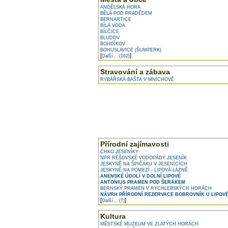
ANDĚLSKÁ HORA
BĚLÁ POD PRADĚDEM
BERNARTICE
BÍLÁ VODA
BÍLČICE
BLUDOV
BOHDÍKOV
BOHUSLAVICE (ŠUMPERK)
[
]
Další... (162)
Stravování a zábava
RYBÁŘSKÁ BAŠTA V MNICHOVĚ
Přírodní zajímavosti
CHKO JESENÍKY
NPR REŠOVSKÉ VODOPÁDY JESENÍK
JESKYNĚ NA ŠPIČÁKU V JESENÍCÍCH
JESKYNĚ NA POMEZÍ - LIPOVÁ-LÁZNĚ
ANENSKÉ ÚDOLÍ V DOLNÍ LIPOVÉ
ANTONIUS PRAMEN POD ŠERÁKEM
BERNSKÝ PRAMEN V RYCHLEBSKÝCH HORÁCH
NÁVRH PŘÍRODNÍ REZERVACE BOBROVNÍK U LIPOVÉ
[
]
Další... (7)
Kultura
MĚSTSKÉ MUZEUM VE ZLATÝCH HORÁCH