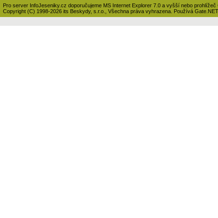
Pro server InfoJeseniky.cz doporučujeme MS Internet Explorer 7.0 a vyšší nebo prohlížeč
Copyright (C) 1998-2026 its Beskydy, s.r.o., Všechna práva vyhrazena. Používá Gate.NE