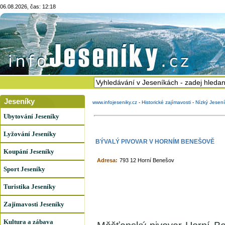
06.08.2026, čas: 12:18
Jeseníky
www.infojeseniky.cz
-
Historické zajímavosti
-
Nízký Jesen
Ubytování Jeseníky
Lyžování Jeseníky
BÝVALÝ PIVOVAR V HORNÍM BENEŠOVĚ
Koupání Jeseníky
Adresa:
793 12 Horní Benešov
Sport Jeseníky
Turistika Jeseníky
Zajímavosti Jeseníky
Kultura a zábava