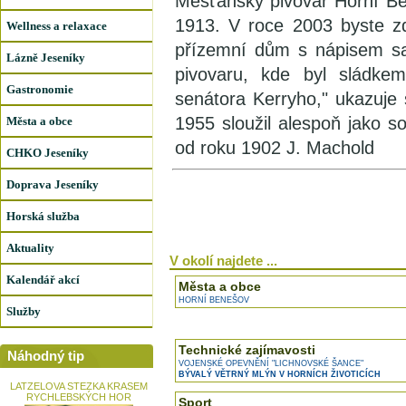
Měšťanský pivovar Horní Be
1913. V roce 2003 byste z
Wellness a relaxace
přízemní dům s nápisem sa
Lázně Jeseníky
pivovaru, kde byl sládke
Gastronomie
senátora Kerryho," ukazuje 
1955 sloužil alespoň jako s
Města a obce
od roku 1902 J. Machold
CHKO Jeseníky
Doprava Jeseníky
Horská služba
Aktuality
V okolí najdete ...
Kalendář akcí
Města a obce
HORNÍ BENEŠOV
Služby
Technické zajímavosti
Náhodný tip
VOJENSKÉ OPEVNĚNÍ "LICHNOVSKÉ ŠANCE"
BÝVALÝ VĚTRNÝ MLÝN V HORNÍCH ŽIVOTICÍCH
LATZELOVA STEZKA KRASEM
RYCHLEBSKÝCH HOR
Sport