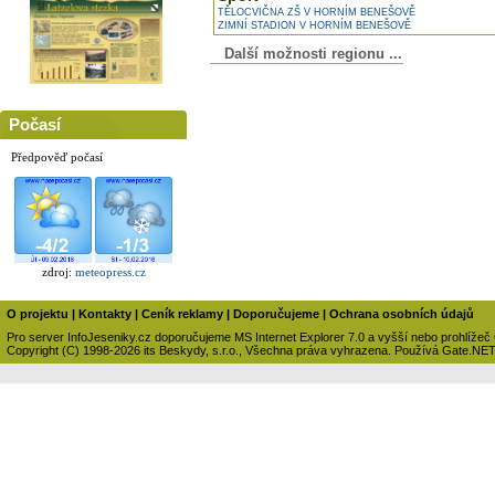
TĚLOCVIČNA ZŠ V HORNÍM BENEŠOVĚ
ZIMNÍ STADION V HORNÍM BENEŠOVĚ
Další možnosti regionu ...
Počasí
Předpověď počasí
zdroj:
meteopress.cz
O projektu
|
Kontakty
|
Ceník reklamy
|
Doporučujeme
|
Ochrana osobních údajů
Pro server InfoJeseniky.cz doporučujeme MS Internet Explorer 7.0 a vyšší nebo prohlížeč
Copyright (C) 1998-2026 its Beskydy, s.r.o., Všechna práva vyhrazena. Používá Gate.NE