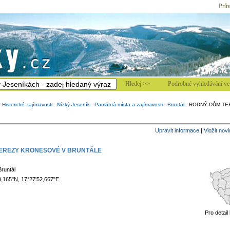
Prův
Hledej >>
Podrobné vyhledávání ve 
-
Historické zajímavosti
-
Nízký Jeseník
-
Památná místa a zajímavosti
-
Bruntál
-
RODNÝ DŮM TE
Upravit informace
|
Vložit nov
EREZY KRONESOVÉ V BRUNTÁLE
runtál
9,165"N, 17°27'52,667"E
Pro detail