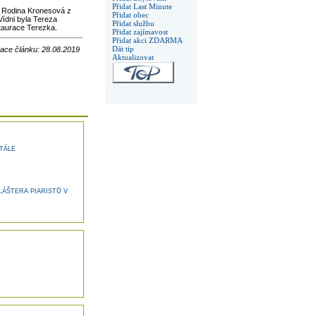
Přidat Last Minute
. Rodina Kronesová z
Přidat obec
Vídni byla Tereza
Přidat službu
taurace Terezka.
Přidat zajímavost
Přidat akci ZDARMA
Dát tip
zace článku: 28.08.2019
Aktualizovat
TÁLE
LÁŠTERA PIARISTŮ V