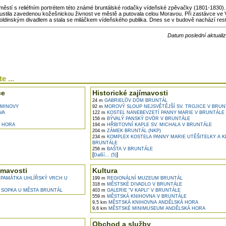
ěstí s reliéfním portrétem této známé bruntálské rodačky vídeňské zpěvačky (1801-1830)
pustila zavedenou kožešnickou živnost ve městě a putovala celou Moravou. Při zastávce ve 
ldinským divadlem a stala se miláčkem vídeňského publika. Dnes se v budově nachází res
Datum poslední aktuali
e ...
ce
Historické zajímavosti
24 m
GABRIELŮV DŮM BRUNTÁL
MINOVY
92 m
MOROVÝ SLOUP NEJSVĚTĚJŠÍ SV. TROJICE V BRUN
VA
122 m
KOSTEL NANEBEVZETÍ PANNY MARIE V BRUNTÁLE
156 m
BÝVALÝ PANSKÝ DVŮR V BRUNTÁLE
 HORA
194 m
HŘBITOVNÍ KAPLE SV. MICHALA V BRUNTÁLE
204 m
ZÁMEK BRUNTÁL (NKP)
234 m
KOMPLEX KOSTELA PANNY MARIE UTĚŠITELKY A K
BRUNTÁLE
256 m
BAŠTA V BRUNTÁLE
[
]
Další... (5)
ímavosti
Kultura
PAMÁTKA UHLÍŘSKÝ VRCH U
199 m
REGIONÁLNÍ MUZEUM BRUNTÁL
318 m
MĚSTSKÉ DIVADLO V BRUNTÁLE
 SOPKA U MĚSTA BRUNTÁL
403 m
GALERIE "V KAPLI" V BRUNTÁLE
559 m
MĚSTSKÁ KNIHOVNA V BRUNTÁLE
9,5 km
MĚSTSKÁ KNIHOVNA ANDĚLSKÁ HORA
9,6 km
MĚSTSKÉ MINIMUSEUM ANDĚLSKÁ HORA
Obchod a služby