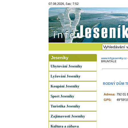
07.08.2026, čas: 7:52
Jeseníky
www.infojeseniky.cz
BRUNTÁLE
Ubytování Jeseníky
Lyžování Jeseníky
RODNÝ DŮM T
Koupání Jeseníky
Adresa:
792 01 B
Sport Jeseníky
GPS:
49°59'1
Turistika Jeseníky
Zajímavosti Jeseníky
Kultura a zábava