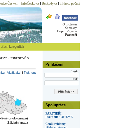
odce Českem - InfoČesko.cz
Beskydy.cz
inPhoto počasí
|
|
O projektu
Kontakty
Doporučujeme
Partneři
všech kategoriích
REZY KRONESOVÉ V
Přihlášení
Login
inku
|
Vložit akci
|
Tisknout
Heslo
Spolupráce
PARTNEŘI
DOPORUČUJEME
 klikni (ortofotomapa)
Základní mapa
Ceník reklamy
Přidat ubytování