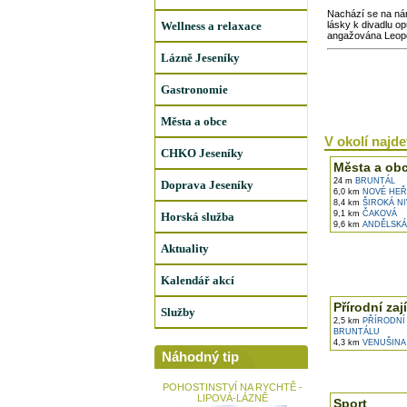
Nachází se na nám
Wellness a relaxace
lásky k divadlu o
angažována Leopo
Lázně Jeseníky
Gastronomie
Města a obce
V okolí najdet
CHKO Jeseníky
Města a ob
24 m
BRUNTÁL
Doprava Jeseníky
6,0 km
NOVÉ HEŘ
8,4 km
ŠIROKÁ NI
9,1 km
ČAKOVÁ
Horská služba
9,6 km
ANDĚLSKÁ
Aktuality
Kalendář akcí
Přírodní zaj
Služby
2,5 km
PŘÍRODNÍ 
BRUNTÁLU
4,3 km
VENUŠINA
Náhodný tip
POHOSTINSTVÍ NA RYCHTĚ -
LIPOVÁ-LÁZNĚ
Sport