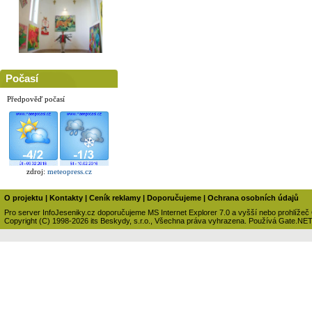
Počasí
Předpověď počasí
zdroj:
meteopress.cz
O projektu
|
Kontakty
|
Ceník reklamy
|
Doporučujeme
|
Ochrana osobních údajů
Pro server InfoJeseniky.cz doporučujeme MS Internet Explorer 7.0 a vyšší nebo prohlížeč
Copyright (C) 1998-2026 its Beskydy, s.r.o., Všechna práva vyhrazena. Používá Gate.NE