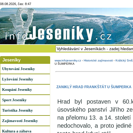
08.08.2026, čas: 8:47
Jeseníky
www.infojeseniky.cz
-
Historické zajímavosti
-
Králický Sn
U ŠUMPERKA
Ubytování Jeseníky
Lyžování Jeseníky
ZANIKLÝ HRAD FRANKŠTÁT U ŠUMPERKA
Koupání Jeseníky
Sport Jeseníky
Hrad byl postaven v 60.le
úsovského panství Jiřího z
Turistika Jeseníky
na přelomu 13. a 14. století
Zajímavosti Jeseníky
nedochovalo, a proto jediné 
Kultura a zábava