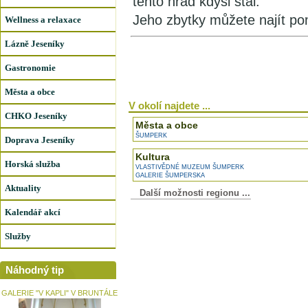
tento hrad kdysi stál.
Jeho zbytky můžete najít p
Wellness a relaxace
Lázně Jeseníky
Gastronomie
Města a obce
V okolí najdete ...
CHKO Jeseníky
Města a obce
ŠUMPERK
Doprava Jeseníky
Kultura
Horská služba
VLASTIVĚDNÉ MUZEUM ŠUMPERK
GALERIE ŠUMPERSKA
Aktuality
Další možnosti regionu ...
Kalendář akcí
Služby
Náhodný tip
GALERIE "V KAPLI" V BRUNTÁLE