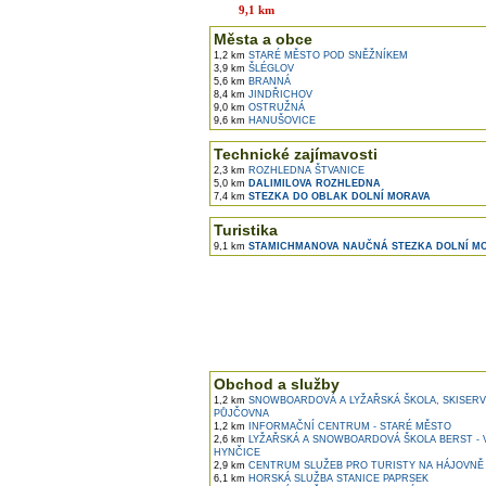
9,1 km
Města a obce
1,2 km
STARÉ MĚSTO POD SNĚŽNÍKEM
3,9 km
ŠLÉGLOV
5,6 km
BRANNÁ
8,4 km
JINDŘICHOV
9,0 km
OSTRUŽNÁ
9,6 km
HANUŠOVICE
Technické zajímavosti
2,3 km
ROZHLEDNA ŠTVANICE
5,0 km
DALIMILOVA ROZHLEDNA
7,4 km
STEZKA DO OBLAK DOLNÍ MORAVA
Turistika
9,1 km
STAMICHMANOVA NAUČNÁ STEZKA DOLNÍ M
Obchod a služby
1,2 km
SNOWBOARDOVÁ A LYŽAŘSKÁ ŠKOLA, SKISERV
PŮJČOVNA
1,2 km
INFORMAČNÍ CENTRUM - STARÉ MĚSTO
2,6 km
LYŽAŘSKÁ A SNOWBOARDOVÁ ŠKOLA BERST - 
HYNČICE
2,9 km
CENTRUM SLUŽEB PRO TURISTY NA HÁJOVNĚ
6,1 km
HORSKÁ SLUŽBA STANICE PAPRSEK