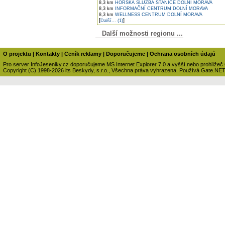
8,3 km
HORSKÁ SLUŽBA STANICE DOLNÍ MORAVA
8,3 km
INFORMAČNÍ CENTRUM DOLNÍ MORAVA
8,3 km
WELLNESS CENTRUM DOLNÍ MORAVA
[
]
Další... (1)
Další možnosti regionu ...
O projektu
|
Kontakty
|
Ceník reklamy
|
Doporučujeme
|
Ochrana osobních údajů
Pro server InfoJeseniky.cz doporučujeme MS Internet Explorer 7.0 a vyšší nebo prohlížeč
Copyright (C) 1998-2026 its Beskydy, s.r.o., Všechna práva vyhrazena. Používá Gate.NE