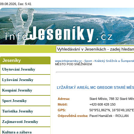
09.08.2026, čas: 5:41
Jeseníky
www.infojeseniky.cz
-
Sport
-
Králický Sněžník a Šumpers
MĚSTO POD SNĚŽNÍKEM
Ubytování Jeseníky
Lyžování Jeseníky
LYŽAŘSKÝ AREÁL MC GREGOR STARÉ MĚS
Koupání Jeseníky
Adresa:
Staré Město, 788 32 Staré Mě
Sport Jeseníky
Mobil:
+420 608 428 150
GPS:
50°9'51,862"N, 16°55'49,182"E
Turistika Jeseníky
Odpovědná osoba:
Pavel Hamáček - ROLLAN
Zajímavosti Jeseníky
Kultura a zábava