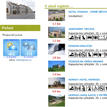
V okolí najdete ...
HOTEL POHODA - STARÉ MĚST
(osoba/noc)
1,1 km
Počasí
APARTMÁNY TROJICE
Kapacita bez přistýlek: 18, v ce
Předpověď počasí
2,1 km
PENZION KRALIČÁK
Kapacita bez přistýlek: 22, v ce
2,8 km
zdroj:
meteopress.cz
PENZION NA VRŠKU BRANNÁ
Kapacita bez přistýlek: 24, v ce
5,4 km
HORSKY HOTEL PAPRSEK
Kapacita bez přistýlek: 49, v ce
6,6 km
HORSKÁ CHATA KASTE V PETŘ
Kapacita bez přistýlek: 29, v ce