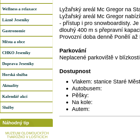
Lyžařský areál Mc Gregor na St
Wellness a relaxace
Lyžařský areál Mc Gregor nabízí
Lázně Jeseníky
- přístup i pro snowboardisty. Je
dlouhý 400 m s přepravní kapac
Gastronomie
Provozní doba denně Ponělí až 
Města a obce
Parkování
CHKO Jeseníky
Neplacené parkoviště v blízkosti 
Doprava Jeseníky
Dostupnost
Horská služba
Vlakem: stanice Staré Mě
Aktuality
Autobusem:
Pěšky:
Kalendář akcí
Na kole:
Služby
Autem:
Náhodný tip
MUZEUM OLOMOUCKÝCH
TVARŮŽKŮ V LOŠTICÍCH