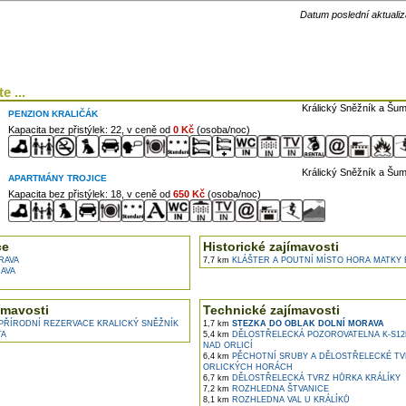
Datum poslední aktualiz
e ...
Králický Sněžník a Šum
PENZION KRALIČÁK
Kapacita bez přistýlek: 22, v ceně od
0 Kč
(osoba/noc)
Králický Sněžník a Šum
APARTMÁNY TROJICE
Kapacita bez přistýlek: 18, v ceně od
650 Kč
(osoba/noc)
ce
Historické zajímavosti
RAVA
7,7 km
KLÁŠTER A POUTNÍ MÍSTO HORA MATKY B
AVA
ímavosti
Technické zajímavosti
ŘÍRODNÍ REZERVACE KRALICKÝ SNĚŽNÍK
1,7 km
STEZKA DO OBLAK DOLNÍ MORAVA
TA
5,4 km
DĚLOSTŘELECKÁ POZOROVATELNA K-S12B
NAD ORLICÍ
6,4 km
PĚCHOTNÍ SRUBY A DĚLOSTŘELECKÉ TVR
ORLICKÝCH HORÁCH
6,7 km
DĚLOSTŘELECKÁ TVRZ HŮRKA KRÁLÍKY
7,2 km
ROZHLEDNA ŠTVANICE
8,1 km
ROZHLEDNA VAL U KRÁLÍKŮ