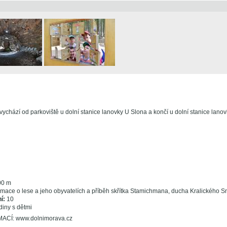
ychází od parkoviště u dolní stanice lanovky U Slona a končí u dolní stanice lanov
0 m
rmace o lese a jeho obyvatelích a příběh skřítka Stamichmana, ducha Kralického S
í:
10
diny s dětmi
CÍ: www.dolnimorava.cz