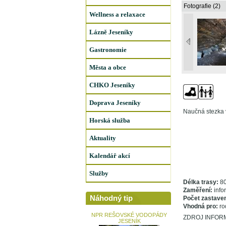
Fotografie (2)
Wellness a relaxace
Lázně Jeseníky
Gastronomie
Města a obce
CHKO Jeseníky
Doprava Jeseníky
Naučná stezka v
Horská služba
Aktuality
Kalendář akcí
Služby
Délka trasy:
80
Zaměření:
info
Náhodný tip
Počet zastaven
Vhodná pro:
ro
NPR REŠOVSKÉ VODOPÁDY
ZDROJ INFORMA
JESENÍK