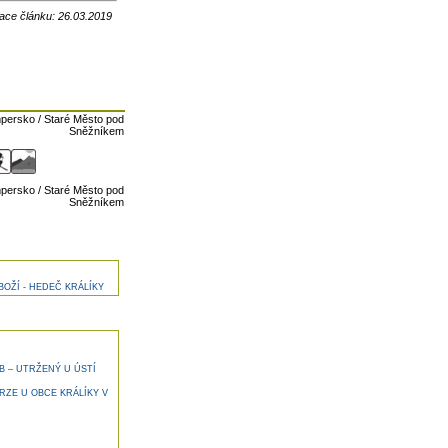
ace článku: 26.03.2019
persko / Staré Město pod
Sněžníkem
persko / Staré Město pod
Sněžníkem
OŽÍ - HEDEČ KRÁLÍKY
 – UTRŽENÝ U ÚSTÍ
ZE U OBCE KRÁLÍKY V