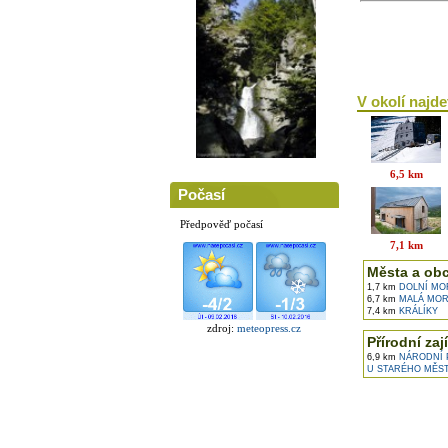
V okolí najdet
6,5 km
Počasí
Předpověď počasí
7,1 km
Města a ob
1,7 km
DOLNÍ MO
6,7 km
MALÁ MOR
7,4 km
KRÁLÍKY
zdroj:
meteopress.cz
Přírodní zaj
6,9 km
NÁRODNÍ P
U STARÉHO MĚS