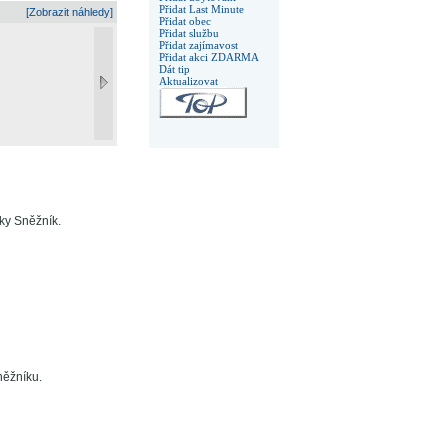
Přidat Last Minute
[Zobrazit náhledy]
Přidat obec
Přidat službu
Přidat zajímavost
Přidat akci ZDARMA
Dát tip
Aktualizovat
ky Sněžník.
něžníku.