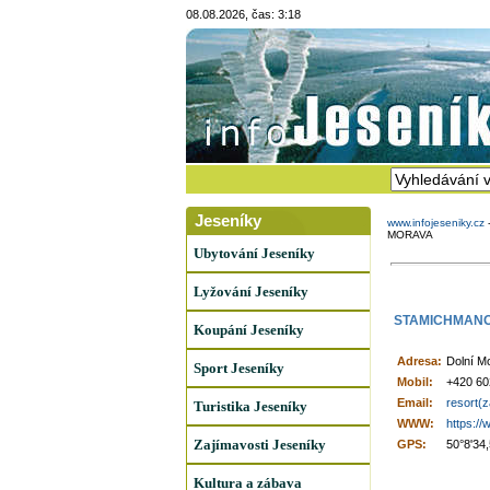
08.08.2026, čas: 3:18
Jeseníky
www.infojeseniky.cz
MORAVA
Ubytování Jeseníky
Lyžování Jeseníky
STAMICHMANO
Koupání Jeseníky
Adresa:
Dolní Mo
Sport Jeseníky
Mobil:
+420 60
Email:
resort(
Turistika Jeseníky
WWW:
https:/
Zajímavosti Jeseníky
GPS:
50°8'34
Kultura a zábava