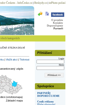
odce Českem - InfoČesko.cz
Beskydy.cz
inPhoto počasí
|
|
O projektu
Kontakty
Doporučujeme
Partneři
všech kategoriích
UČNÁ STEZKA DOLNÍ
Přihlášení
Login
inku
|
Vložit akci
|
Tisknout
Heslo
Spolupráce
PARTNEŘI
DOPORUČUJEME
 klikni (ortofotomapa)
Základní mapa
Ceník reklamy
Přidat ubytování