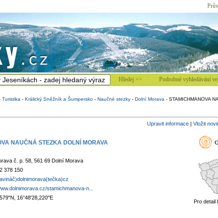
Prův
Hledej >>
Podrobné vyhledávání ve 
-
Turistika
-
Králický Sněžník a Šumpersko
-
Naučné stezky
-
Dolní Morava
-
STAMICHMANOVA NA
Upravit informace
|
Vložit nov
VA NAUČNÁ STEZKA DOLNÍ MORAVA
rava č. p. 58, 561 69 Dolní Morava
2 378 150
zavináč)dolnimorava(tečka)cz
/www.dolnimorava.cz/stamichmanova-n...
,579"N, 16°48'28,220"E
Pro detail