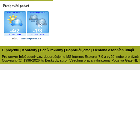
Předpověď počasí
zdroj:
meteopress.cz
O projektu
|
Kontakty
|
Ceník reklamy
|
Doporučujeme
|
Ochrana osobních údajů
Pro server InfoJeseniky.cz doporučujeme MS Internet Explorer 7.0 a vyšší nebo prohlížeč
Copyright (C) 1998-2026 its Beskydy, s.r.o., Všechna práva vyhrazena. Používá Gate.NE