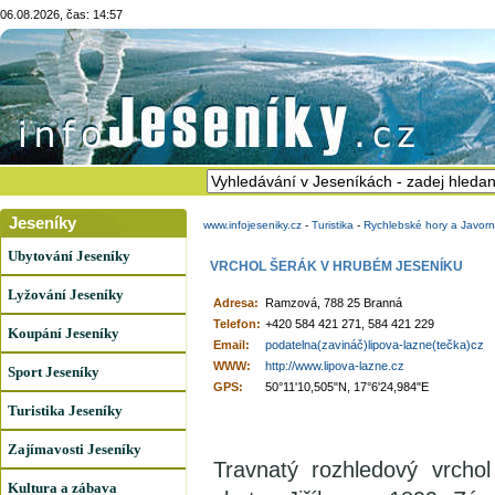
06.08.2026, čas: 14:57
Jeseníky
www.infojeseniky.cz
-
Turistika
-
Rychlebské hory a Javorn
Ubytování Jeseníky
VRCHOL ŠERÁK V HRUBÉM JESENÍKU
Lyžování Jeseníky
Adresa:
Ramzová, 788 25 Branná
Telefon:
+420 584 421 271, 584 421 229
Koupání Jeseníky
Email:
podatelna(zavináč)lipova-lazne(tečka)cz
WWW:
http://www.lipova-lazne.cz
Sport Jeseníky
GPS:
50°11'10,505"N, 17°6'24,984"E
Turistika Jeseníky
Zajímavosti Jeseníky
Travnatý rozhledový vrcho
Kultura a zábava