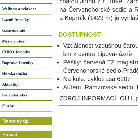
chatou Jiřího z r. 1899. Zá
na Červenohorské sedlo a 
Wellness a relaxace
a Keprník (1423 m) je vyhl
Lázně Jeseníky
Gastronomie
DOSTUPNOST
Města a obce
Vzdálenost vzdušnou čarou
CHKO Jeseníky
km z centra Lipová-lázně
Pěšky: červená TZ magist
Doprava Jeseníky
Červenohorské sedlo-Pradě
Horská služba
Na kole: cyklotrasa 6207
Aktuality
Autem: Ramzovské sedlo, 
Kalendář akcí
ZDROJ INFORMACÍ: OÚ Lip
Služby
Náhodný tip
Počasí