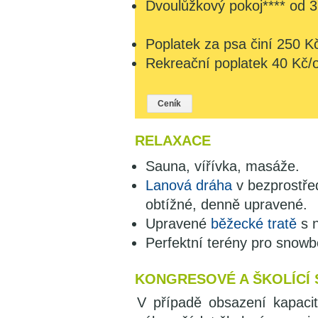
Dvoulůžkový pokoj**** od 
Poplatek za psa činí 250 K
Rekreační poplatek 40 Kč/os
Ceník
RELAXACE
Sauna, vířívka, masáže.
Lanová dráha
v bezprostřed
obtížné, denně upravené.
Upravené
běžecké tratě
s n
Perfektní terény pro snowb
KONGRESOVÉ A ŠKOLÍCÍ 
V případě obsazení kapacit