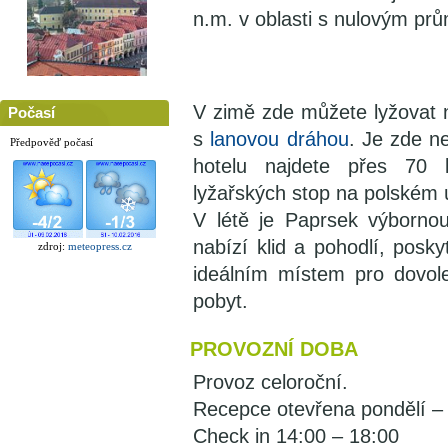
n.m. v oblasti s nulovým pr
V zimě zde můžete lyžovat
Počasí
s
lanovou dráhou
. Je zde n
Předpověď počasí
hotelu najdete přes 70
lyžařských stop na polském
V létě je Paprsek výbornou
nabízí klid a pohodlí, posk
zdroj:
meteopress.cz
ideálním místem pro dovo
pobyt.
PROVOZNÍ DOBA
Provoz celoroční.
Recepce otevřena pondělí – 
Check in 14:00 – 18:00