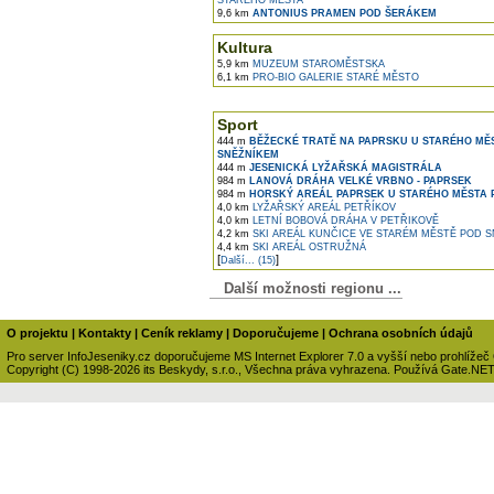
STARÉHO MĚSTA
9,6 km
ANTONIUS PRAMEN POD ŠERÁKEM
Kultura
5,9 km
MUZEUM STAROMĚSTSKA
6,1 km
PRO-BIO GALERIE STARÉ MĚSTO
Sport
444 m
BĚŽECKÉ TRATĚ NA PAPRSKU U STARÉHO MĚ
SNĚŽNÍKEM
444 m
JESENICKÁ LYŽAŘSKÁ MAGISTRÁLA
984 m
LANOVÁ DRÁHA VELKÉ VRBNO - PAPRSEK
984 m
HORSKÝ AREÁL PAPRSEK U STARÉHO MĚSTA 
4,0 km
LYŽAŘSKÝ AREÁL PETŘÍKOV
4,0 km
LETNÍ BOBOVÁ DRÁHA V PETŘIKOVĚ
4,2 km
SKI AREÁL KUNČICE VE STARÉM MĚSTĚ POD 
4,4 km
SKI AREÁL OSTRUŽNÁ
[
]
Další... (15)
Další možnosti regionu ...
O projektu
|
Kontakty
|
Ceník reklamy
|
Doporučujeme
|
Ochrana osobních údajů
Pro server InfoJeseniky.cz doporučujeme MS Internet Explorer 7.0 a vyšší nebo prohlížeč
Copyright (C) 1998-2026 its Beskydy, s.r.o., Všechna práva vyhrazena. Používá Gate.NE