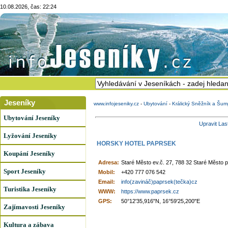
10.08.2026, čas: 22:24
Jeseníky
www.infojeseniky.cz
-
Ubytování
-
Králický Sněžník a Šum
Ubytování Jeseníky
Upravit Las
Lyžování Jeseníky
HORSKY HOTEL PAPRSEK
Koupání Jeseníky
Adresa:
Staré Město ev.č. 27, 788 32 Staré Město
Sport Jeseníky
Mobil:
+420 777 076 542
Email:
info(zavináč)paprsek(tečka)cz
Turistika Jeseníky
WWW:
https://www.paprsek.cz
GPS:
50°12'35,916"N, 16°59'25,200"E
Zajímavosti Jeseníky
Kultura a zábava