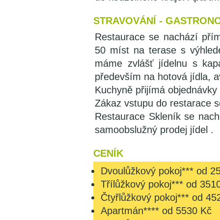
STRAVOVÁNÍ - GASTRON
Restaurace se nachází přím
50 míst na terase s výhled
máme zvlášť jídelnu s kap
především na hotová jídla, av
Kuchyně přijímá objednávky
Zákaz vstupu do restarace s
Restaurace Skleník se nach
samoobslužný prodej jídel .
CENÍK
Dvoulůžkový pokoj*** od 2
Třílůžkový pokoj*** od 351
Čtyřlůžkový pokoj*** od 45
Apartmán**** od 5530 Kč