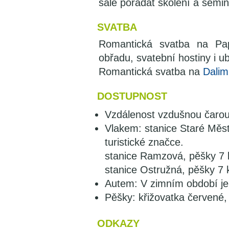
sále pořádat školení a semin
SVATBA
Romantická svatba na Pap
obřadu, svatební hostiny i 
Romantická svatba na
Dalim
DOSTUPNOST
Vzdálenost vzdušnou čarou
Vlakem: stanice Staré Měs
turistické značce.
stanice Ramzová, pěšky 7 k
stanice Ostružná, pěšky 7 
Autem: V zimním období je 
Pěšky: křižovatka červené, 
ODKAZY