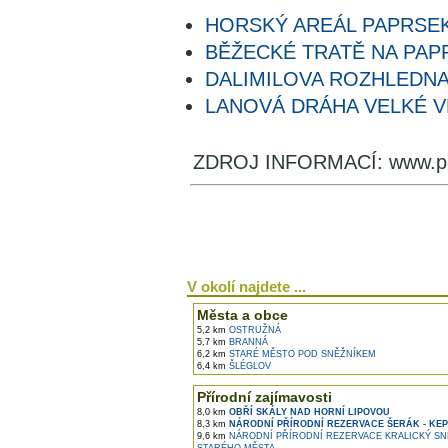
HORSKÝ AREÁL PAPRSE
BĚŽECKÉ TRATĚ NA PAP
DALIMILOVA ROZHLEDN
LANOVÁ DRÁHA VELKÉ V
ZDROJ INFORMACÍ: www.pa
V okolí najdete ...
Města a obce
5,2 km
OSTRUŽNÁ
5,7 km
BRANNÁ
6,2 km
STARÉ MĚSTO POD SNĚŽNÍKEM
6,4 km
ŠLÉGLOV
Přírodní zajímavosti
8,0 km
OBŘÍ SKÁLY NAD HORNÍ LIPOVOU
8,3 km
NÁRODNÍ PŘÍRODNÍ REZERVACE ŠERÁK - KE
9,6 km
NÁRODNÍ PŘÍRODNÍ REZERVACE KRALICKÝ SN