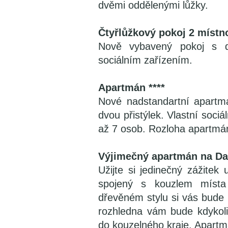
dvěmi oddělenými lůžky.
Čtyřlůžkový pokoj 2 místno
Nově vybavený pokoj s d
sociálním zařízením.
Apartmán ****
Nové nadstandartní apartm
dvou přistýlek. Vlastní sociá
až 7 osob. Rozloha apartmá
Výjimečný apartmán na Da
Užijte si jedinečný zážitek
spojený s kouzlem místa
dřevěném stylu si vás bude
rozhledna vám bude kdykoli
do kouzelného kraje. Apartmá