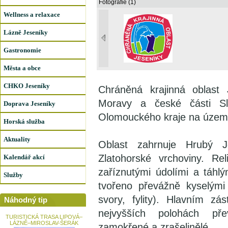
Fotografie (1)
Wellness a relaxace
Lázně Jeseníky
Gastronomie
Města a obce
CHKO Jeseníky
Chráněná krajinná oblast
Moravy a české části S
Doprava Jeseníky
Olomouckého kraje na území
Horská služba
Aktuality
Oblast zahrnuje Hrubý J
Zlatohorské vrchoviny. Re
Kalendář akcí
zaříznutými údolími a táhl
Služby
tvořeno převážně kyselými
svory, fylity). Hlavním z
Náhodný tip
nejvyšších polohách pře
TURISTICKÁ TRASA LIPOVÁ–
LÁZNĚ–MIROSLAV-ŠERÁK
zamokřené a zrašelinělé.