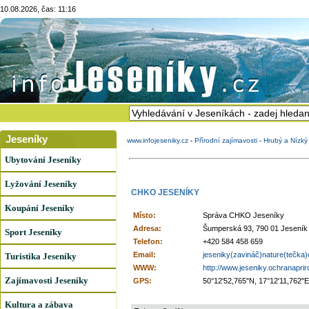
10.08.2026, čas: 11:16
Jeseníky
www.infojeseniky.cz
-
Přírodní zajímavosti
-
Hrubý a Nízký
Ubytování Jeseníky
Lyžování Jeseníky
CHKO JESENÍKY
Koupání Jeseníky
Místo:
Správa CHKO Jeseníky
Adresa:
Šumperská 93, 790 01 Jeseník
Sport Jeseníky
Telefon:
+420 584 458 659
Email:
jeseniky(zavináč)nature(tečka)
Turistika Jeseníky
WWW:
http://www.jeseniky.ochranaprir
Zajímavosti Jeseníky
GPS:
50°12'52,765"N, 17°12'11,762"E
Kultura a zábava