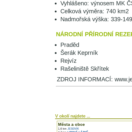
Vyhlášeno: výnosem MK ČS
Celková výměra: 740 km2
Nadmořská výška: 339-149
NÁRODNÍ PŘÍRODNÍ REZ
Praděd
Šerák Keprník
Rejvíz
Rašeliniště Skřítek
ZDROJ INFORMACÍ: www.jese
V okolí najdete ...
Města a obce
1,6 km
JESENÍK