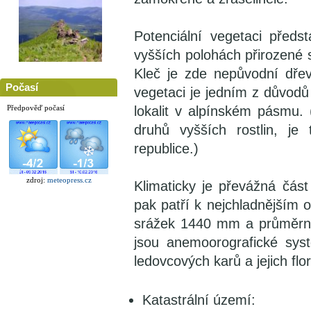
Potenciální vegetaci předs
vyšších polohách přirozené 
Kleč je zde nepůvodní dře
Počasí
vegetaci je jedním z důvod
Předpověď počasí
lokalit v alpínském pásmu. 
druhů vyšších rostlin, je
republice.)
zdroj:
meteopress.cz
Klimaticky je převážná čás
pak patří k nejchladnějším 
srážek 1440 mm a průměrno
jsou anemoorografické syst
ledovcových karů a jejich flor
Katastrální území: