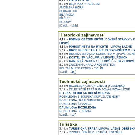
4,7 km
LIPOVÁ-LÁZNĚ
5,8 km
BĚLÁ POD PRADĚDEM
ANDĚLSKÁ HORA
BERNARTICE
BÍLÁ VODA
BÍLČICE
BLUDOV
[
]
Další... (162)
Historické zajímavosti
4,1 km
POMNÍK OBĚTEM FRÝVALDOVSKÉ STÁVKY V 
LIPOVÉ
4,1 km
POHOSTINSTVÍ NA RYCHTĚ - LIPOVÁ-LÁZNĚ
5,4 km
HROB RUDOLFA HAUKEHO S POMNÍKEM V LI
5,6 km
HROBKA JOHANNA SCHROTHA V LIPOVÉ-LÁZN
5,7 km
KOSTEL SV. VÁCLAVA V LIPOVÉ-LÁZNÍCH
6,9 km
KAMENNÝ ZNAK NA BUDOVĚ Č.P. 36 V LIPOV
8,9 km
ZŘÍCENINA HRADU KOBERŠTEJN
POUTNÍ MÍSTO KRNOV - CVILÍN
[
]
Další... (46)
Technické zajímavosti
3,6 km
ROZHLEDNA ZLATÝ CHLUM U JESENÍKU
5,4 km
ŽELEZNIČNÍ TRAŤ RAMZOVÁ-LIPOVÁ-LÁZNĚ
STEZKA DO OBLAK DOLNÍ MORAVA
ROZHLEDNA BISKUPSKÁ KUPA ZLATÉ HORY
ROZHLEDNA HÁJ U ŠUMPERKA
ROZHLEDNA ŠTVANICE
DALIMILOVA ROZHLEDNA
ROZHLEDNA BUKOVKA
[
]
Další... (10)
Turistika
5,4 km
TURISTICKÁ TRASA LIPOVÁ–LÁZNĚ–OBŘÍ SK
7,6 km
VRCHOL ŠERÁK V HRUBÉM JESENÍKU